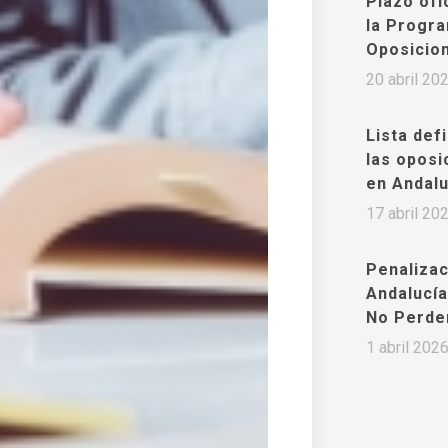
Plazo ofi
la Progra
Oposicio
20 abril 20
Lista def
las oposi
en Andalu
17 abril 20
Penaliza
Andalucía
No Perde
1 abril 202