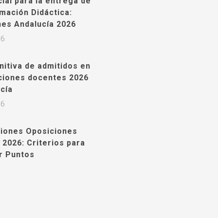
cial para la entrega de
mación Didáctica:
nes Andalucía 2026
26
initiva de admitidos en
ciones docentes 2026
cía
26
ciones Oposiciones
 2026: Criterios para
r Puntos
6