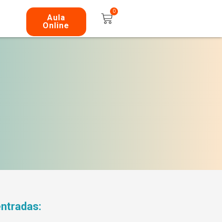
0
Carrito
Aula
Online
entradas: