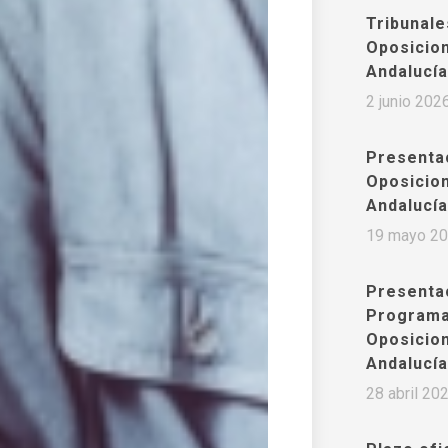
Tribunale
Oposicio
Andalucía
2 junio 202
Presenta
Oposicio
Andalucía
19 mayo 2
Presentac
Programa
Oposicio
Andalucía
28 abril 20