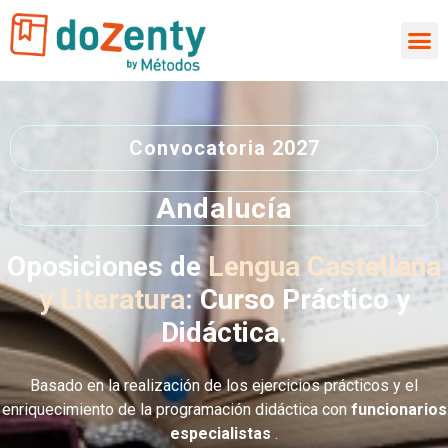
Ir
al
contenido
Convocatoria 2027
Andalucía
Oposiciones de
Lengua Castellana
y Literatura
: Curso Práctico y
Didáctica.
Basado en la realización de los ejercicios prácticos y el
enriquecimiento de la programación didáctica con
funcionarios
especialistas
.