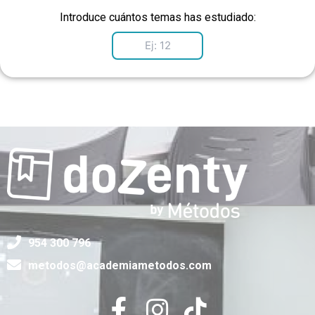
Introduce cuántos temas has estudiado:
954 300 796
metodos@academiametodos.com
F
I
T