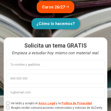
Curso 26/27
¿Cómo lo hacemos?
Solicita un tema GRATIS
Empieza a estudiar hoy mismo con material real.
Nombre y Apellidos
Teléfono
Email
He leído y acepto el
Aviso Legal
y la
Política de Privacidad
Publicidad
Acepto recibir comunicaciones comerciales y noticias de doZenty.