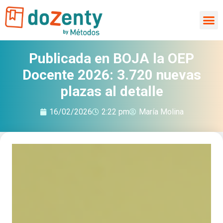
Ir
al
contenido
Publicada en BOJA la OEP
Docente 2026: 3.720 nuevas
plazas al detalle
16/02/2026
2:22 pm
María Molina