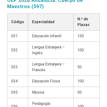
OEP 2026 Andalucía: Cuerpo de
Maestros (597)
N.º de
Código
Especialidad
Plazas
031
Educación Infantil
150
Lengua Extranjera –
032
100
Inglés
Lengua Extranjera –
033
50
Francés
034
Educación Física
100
035
Música
50
Pedagogía
036
100