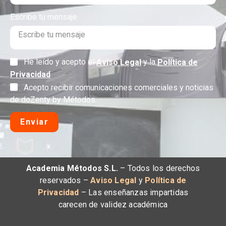
Escribe tu mensaje
He leído y acepto el
y la
Aviso Legal
Política de
Privacidad
Acepto recibir comunicaciones comerciales y noticias
de doZenty by Métodos.
Enviar
Academia Métodos S.L.
– Todos los derechos
reservados –
Aviso Legal
y
Política de
Privacidad
– Las enseñanzas impartidas
carecen de validez académica